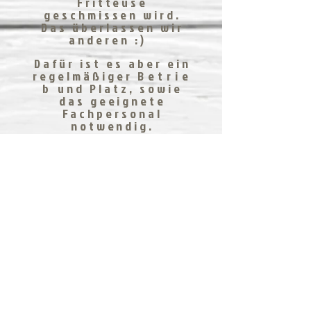
Fritteuse
geschmissen wird.
Das überlassen wir
anderen :)
Dafür ist es aber ein
regelmäßiger
Betrie
b
und Platz, sowie
das geeignete
Fachpersonal
notwendig.
Aber....So oder so
kommen die Chicken
Stripes bald wieder in
Form
von
Aktionswochen:
) Also bald wird
alles wieder gut :)
Bis dahin
bedanken wir uns