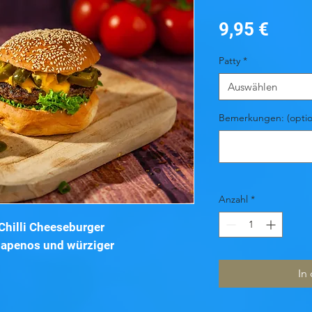
Preis
9,95 €
Patty
*
Auswählen
Bemerkungen: (optio
Anzahl
*
Chilli Cheeseburger
alapenos und würziger
In