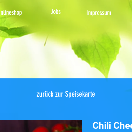
Jobs
nlineshop
Impressum
zurück zur Speisekarte
Chili Che