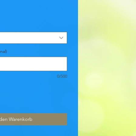
nal)
0/500
 den Warenkorb