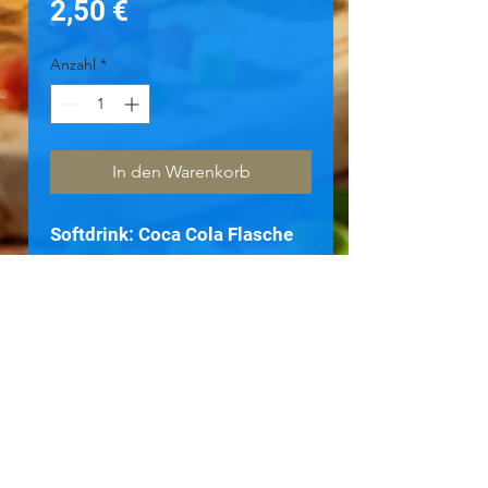
Preis
2,50 €
Anzahl
*
In den Warenkorb
Softdrink: Coca Cola Flasche
Inhalt 0,33 L
zurück zur Speisekarte