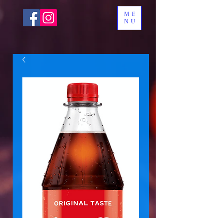
ME
NU