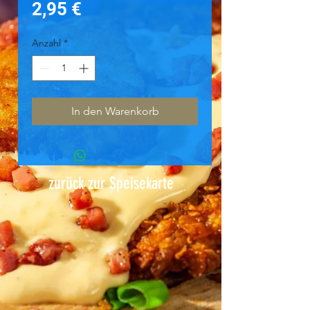
Preis
2,95 €
Anzahl
*
In den Warenkorb
zurück zur Speisekarte