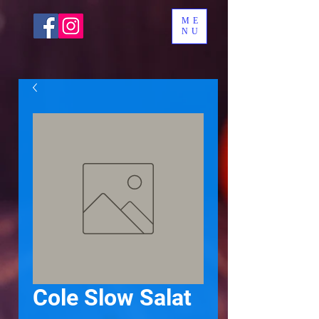
ME
NU
Cole Slow Salat