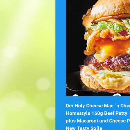
Der Holy Cheese Mac ´n Che
Homestyle 160g Beef Patty
plus Macaroni und Cheese Pa
New Tasty Soße