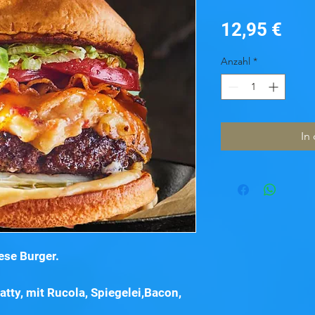
Prei
12,95 €
Anzahl
*
In
ese Burger.
tty, mit Rucola, Spiegelei,Bacon,