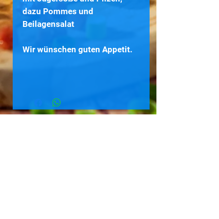
dazu Pommes und
Beilagensalat
Wir wünschen guten Appetit.
zurück zur Speisekarte