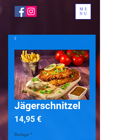
ME
NU
Jägerschnitzel
Preis
14,95 €
Beilage
*