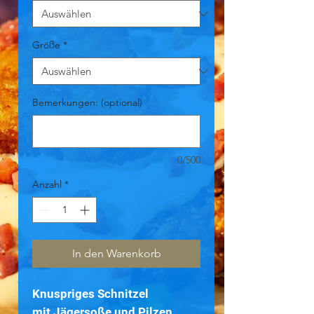
Größe
*
Bemerkungen: (optional)
0/500
Anzahl
*
In den Warenkorb
Knuspriges Schnitzel
mit Jägersoße und Pilzen,