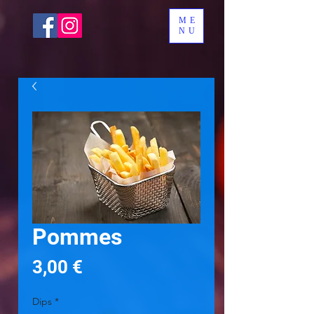
ME
NU
Pommes
Preis
3,00 €
Dips
*