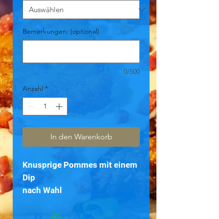
Bemerkungen: (optional)
0/500
Anzahl
*
In den Warenkorb
Knusprige Pommes mit einem
Dip
nach Wahl