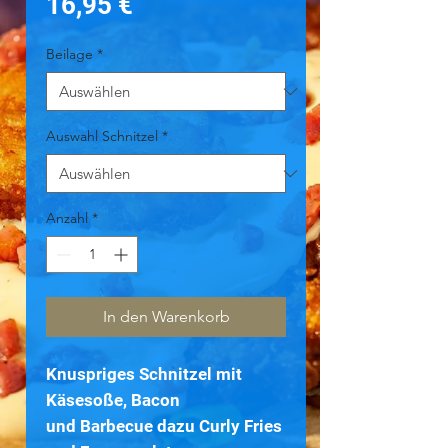
Preis
16,95 €
Beilage
*
Auswahl Schnitzel
*
Anzahl
*
In den Warenkorb
Knuspriges Schnitzel mit
Käsesoße, Bacon
und Barbecue dazu Curly Fries