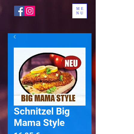
ME
NU
Schnitzel Big
Mama Style